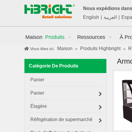
Nous expédions dans 
English
|
العربية
|
Espa
Maison
Produits
Ressources
À Pr
Maison
Produits Highbright
R
Vous êtes ici:
»
»
Armo
Catégorie De Produits
Panier
Panier
Étagère
Réfrigération de supermarché