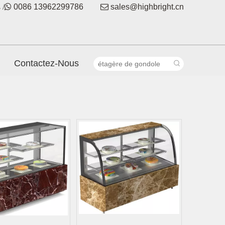
 /

0086 13962299786

sales@highbright.cn
Contactez-Nous