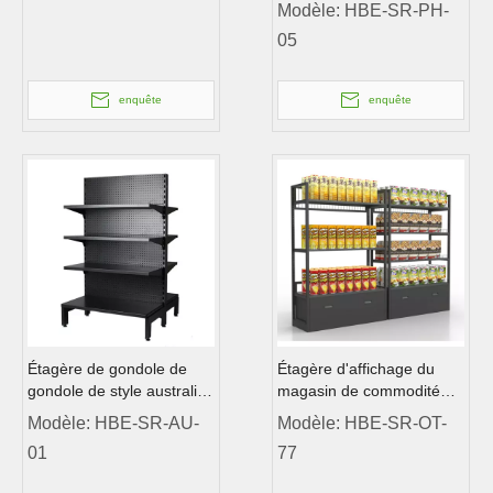
chimistes Shop
Modèle:
HBE-SR-PH-
05
enquête
enquête
Étagère de gondole de
Étagère d'affichage du
gondole de style australien
magasin de commodité
étagère
pour le verre le long de la
Modèle:
HBE-SR-AU-
Modèle:
HBE-SR-OT-
rue
01
77