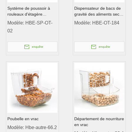
Système de poussoir à
Dispensateur de bacs de
rouleaux d'étagère
gravité des aliments secs
d'alimentation de gravité
en vrac en vrac
Modèle:
HBE-SP-OT-
Modèle:
HBE-OT-184
en aluminium
02
enquête
enquête
Poubelle en vrac
Département de nourriture
en vrac
Modèle:
Hbe-autre-66.2