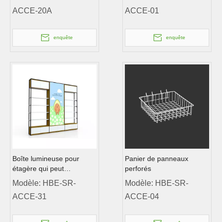
Système de gestion des
ACCE-20A
ACCE-01
étagères
enquête
enquête
Boîte lumineuse pour
Panier de panneaux
étagère qui peut
perforés
promouvoir votre marque
Modèle:
HBE-SR-
Modèle:
HBE-SR-
ACCE-31
ACCE-04