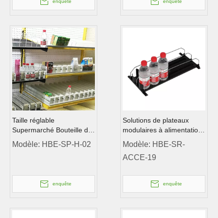
enquête
enquête
Taille réglable
Solutions de plateaux
Supermarché Bouteille de
modulaires à alimentation
cigarette Boire des
en front
Modèle:
HBE-SP-H-02
Modèle:
HBE-SR-
poussoirs de poussette de
ACCE-19
poussoir en plastique
enquête
enquête