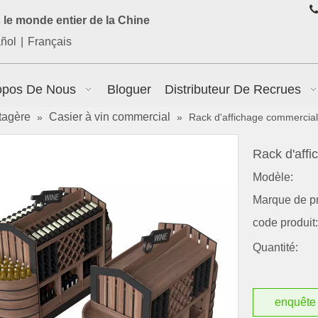

le monde entier de la Chine
ñol
|
Français
opos De Nous
Bloguer
Distributeur De Recrues
tagère
Casier à vin commercial
»
»
Rack d'affichage commercial
Rack d'aff
Modèle:
Marque de pr
code produit:
Quantité:
enquête