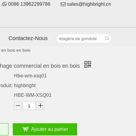
 /

0086 13962299786

sales@highbright.cn
Contactez-Nous
 en bois en bois
ichage commercial en bois en bois
Hbe-wm-xsq01
oduit:
highbright
HBE-WM-XSQ01
Ajouter au panier