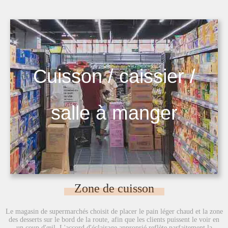
Cuisson / caissier /
salle à manger
Zone de cuisson
Le magasin de supermarchés choisit de placer le pain léger chaud et la zone
des desserts sur le bord de la route, afin que les clients puissent le voir en
un coup d'œil. L'accord d'éclairage approprié reflète parfaitement la