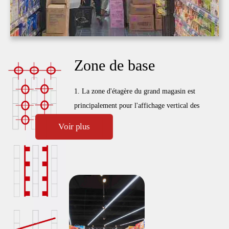
Zone de base
1. La zone d'étagère du grand magasin est
principalement pour l'affichage vertical des
produits. L'éclairage doit considérer l'éclairage de
Voir plus
la surface verticale uniforme pour éviter la
lumière et l'ombre lorsque les clients prennent les
marchandises.
2. L'éclairage global de la surface verticale rend
l'ensemble propre et uniforme, en évitant la
perturbation de la vision par refléte.
3. Différentes zones d'étagère peuvent utiliser