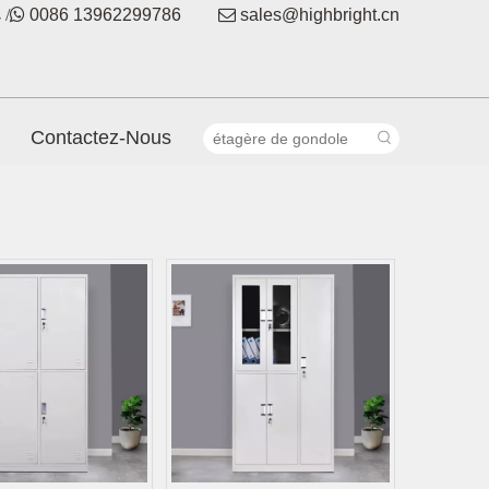
 /

0086 13962299786

sales@highbright.cn
Contactez-Nous