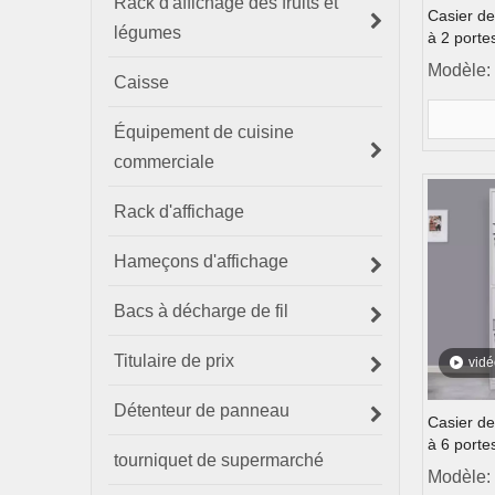
Rack d'affichage des fruits et
Casier d
légumes
à 2 porte
Modèle:
Caisse
Équipement de cuisine
commerciale
Rack d'affichage
Hameçons d'affichage
Bacs à décharge de fil
Titulaire de prix
vidé
Détenteur de panneau
Casier d
à 6 porte
tourniquet de supermarché
Modèle: