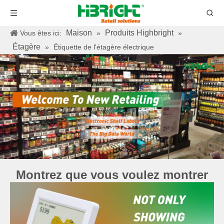
Maison
Produits Highbright
Vous êtes ici:
»
»
Étagère
»
Étiquette de l'étagère électrique
Montrez que vous voulez montrer