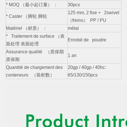
* MOQ （最小起订量） ：
30pcs
125 mm, 2 fixe + 2swivel
* Caster （脚轮 脚轮
（freins） PP / PU
Matériel （材质） ：
métal
* Traitement de surface （表
Enrobé de poudre
面处理 表面处理
Assurance qualité （质保期
1 an
质保期
Quantité de chargement des
20gp / 40gp / 40hc:
conteneurs （装柜数）
65/130/150pcs