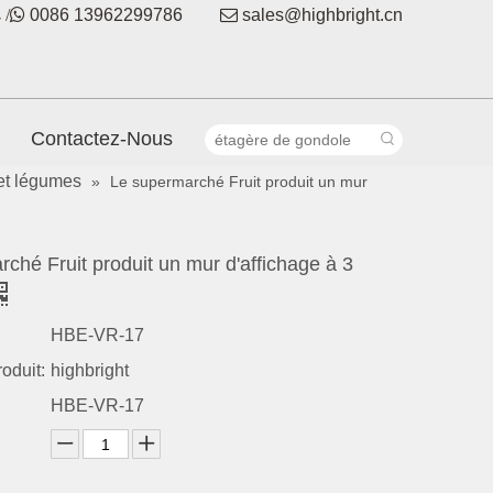
 /

0086 13962299786

sales@highbright.cn
Contactez-Nous
 et légumes
»
Le supermarché Fruit produit un mur
ché Fruit produit un mur d'affichage à 3
HBE-VR-17
oduit:
highbright
HBE-VR-17