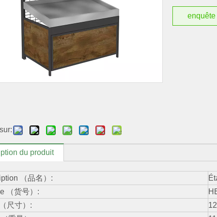
enquête
sur:
ption du produit
ription （品名）:
Ét
èle （货号）:
H
le （尺寸）:
1