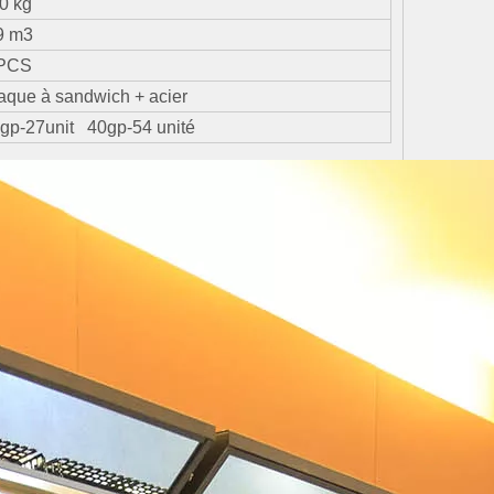
0 kg
9 m3
 PCS
laque
à sandwich
+ acier
gp-27unit 40gp-54 unité