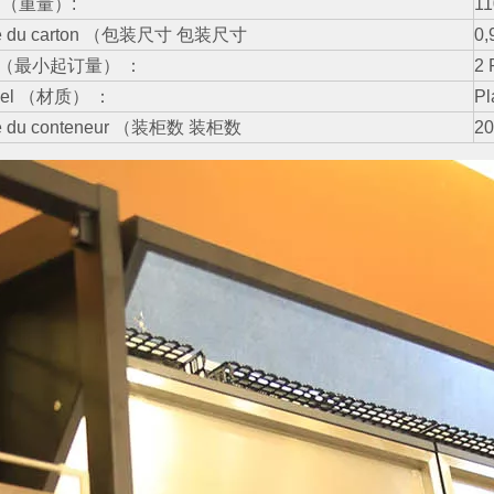
ds （重量）:
11
lle du carton （包装尺寸 包装尺寸
0,
Q （最小起订量） ：
2
ériel （材质） ：
P
lle du conteneur （装柜数 装柜数
20