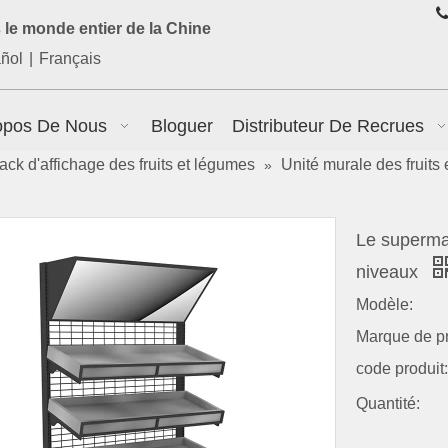

le monde entier de la Chine
ñol
|
Français
opos De Nous
Bloguer
Distributeur De Recrues
ack d'affichage des fruits et légumes
Unité murale des fruits
»
Le supermar
niveaux
Modèle:
Marque de pr
code produit:
Quantité: