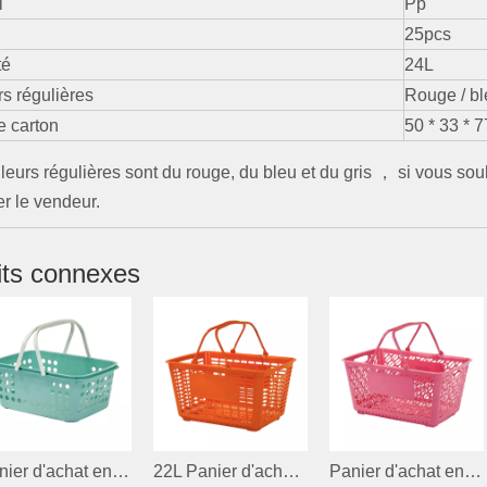
l
Pp
25pcs
té
24L
s régulières
Rouge / ble
e carton
50 * 33 * 
leurs régulières sont du rouge, du bleu et du gris ， si vous sou
er le vendeur.
its connexes
Panier d'achat en plastique de 10,5 L pour la boutique
22L Panier d'achat en plastique pour le supermarché
Panier d'achat en plastique 18L pour dépanneur