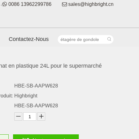
 /

0086 13962299786

sales@highbright.cn
Contactez-Nous
hat en plastique 24L pour le supermarché
HBE-SB-AAPW628
oduit:
Highbright
HBE-SB-AAPW628