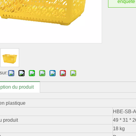
enquête
sur:
ption du produit
en plastique
HBE-SB-
u produit
49 * 31 * 
18 kg