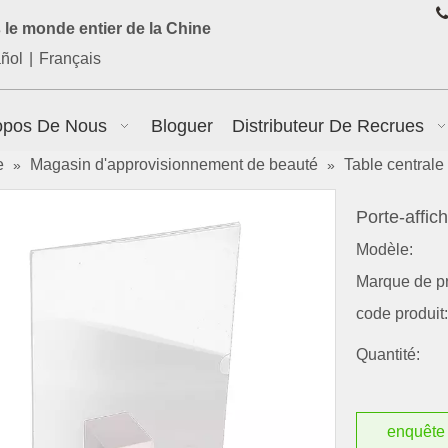

le monde entier de la Chine
ñol
|
Français
opos De Nous
Bloguer
Distributeur De Recrues
e
Magasin d'approvisionnement de beauté
Table centrale
»
»
Porte-affic
Modèle:
Marque de pr
code produit:
Quantité:
enquête