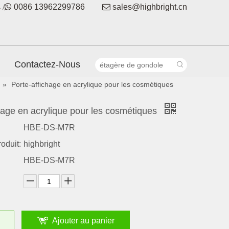
 /

0086 13962299786

sales@highbright.cn
Contactez-Nous
»
Porte-affichage en acrylique pour les cosmétiques
hage en acrylique pour les cosmétiques
HBE-DS-M7R
oduit:
highbright
HBE-DS-M7R
Ajouter au panier