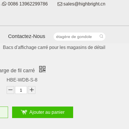
 /

0086 13962299786

sales@highbright.cn
Contactez-Nous
Bacs d'affichage carré pour les magasins de détail
»
rge de fil carré
HBE-WDB-S-8
Ajouter au panier