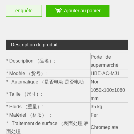
enquête
Ajouter au panier
Description du produit
Porte de
* Description （品名）:
supermarché
* Modèle （货号）:
HBE-AC-MJ1
* Automatique （是否电动 是否电动
Non
1050x100x1080
* Taille （尺寸）:
mm
* Poids （重量）:
35 kg
* Matériel （材质） ：
Fer
* Traitement de surface （表面处理 表
Chromeplate
面处理