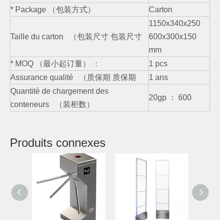
* Package （包装方式）
Carton
1150x340x250
Taille du carton （包装尺寸 包装尺寸
600x300x150
mm
* MOQ （最小起订量） ：
1 pcs
Assurance qualité （质保期 质保期
1 ans
Quantité de chargement des
20gp ： 600
conteneurs （装柜数）
Produits connexes