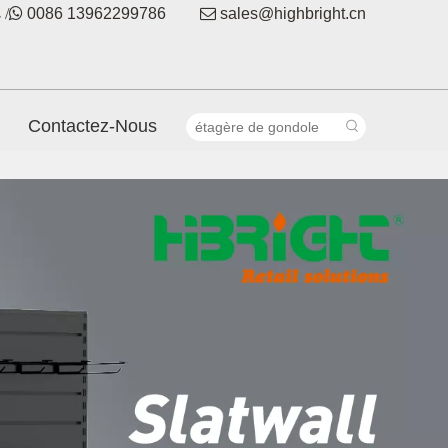
 /

0086 13962299786

sales@highbright.cn
Contactez-Nous