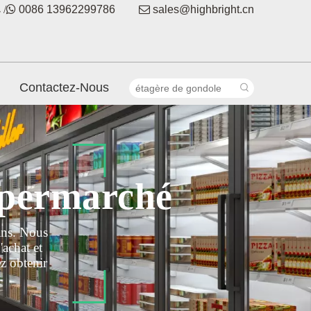
 /

0086 13962299786

sales@highbright.cn
Contactez-Nous
upermarché
ans. Nous
achat et
z obtenir