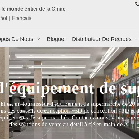

le monde entier de la Chine
ñol
|
Français
opos De Nous
Bloguer
Distributeur De Recrues
 d'équipement de s
ht est un fournisseur d'équipement de supermarché de 20 
ns des conseils de conception / 3D de conception / 3D et d'
 équipements de supermarchés. Contactez-nous, vous pouve
des solutions de vente au détail à clé en main de A.