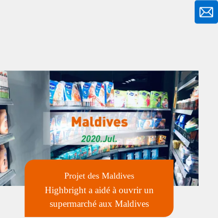
Projet des Maldives
Highbright a aidé à ouvrir un
supermarché aux Maldives