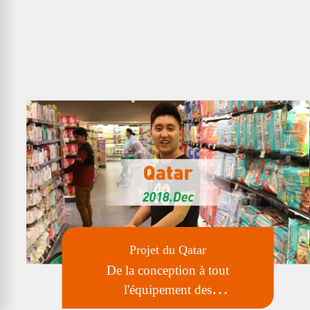
Projet du Qatar
De la conception à tout
l'équipement des
supermarchés en passant par