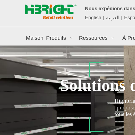
Nous expédions dans 
English
|
العربية
|
Espa
Maison
Produits
Ressources
À Pr
Solutions
Highbrig
proposo
tous les