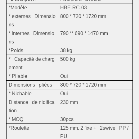
*Modèle
HBE-RC-03
* externes Dimensio
800 * 720 * 1720 mm
ns
* internes Dimensio
790 ** 690 * 1470 mm
ns
*Poids
38 kg
* Capacité de charg
500 kg
ement
* Pliable
Oui
Dimensions pliées
800 * 720 * 1720 mm
* Nichable
Oui
Distance de nidifica
230 mm
tion
* MOQ
30pcs
*Roulette
125 mm, 2 fixe + 2swive PP /
PU