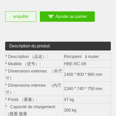
enquête
Ajouter au panier
Description du produit
* Description （品名）:
Récipient à rouler
* Modèle （货号）:
HBE-RC-09
* Dimensions externes （外尺
1400 * 800 * 960 mm
寸）
* Dimensions internes （内尺
1340 * 740 * 750 mm
寸）:
* Poids （重量）:
47 kg
* Capacité de chargement
300 kg
（载重 载重