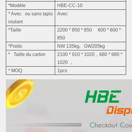
*Modèle
HBE-CC-10
* Avec ou sans tapis
Avec
roulant
*Taille
2200 * 850 * 850 600 * 600 *
850
*Poids
NW 135kg, GW205kg
* Taille du carton
2100 * 910 * 1020，680 * 680 *
1020 ，
* MOQ
1pcs