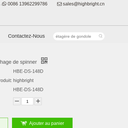
 /

0086 13962299786

sales@highbright.cn
Contactez-Nous
ichage de spinner
HBE-DS-148D
oduit:
highbright
HBE-DS-148D
Ajouter au panier