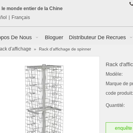

le monde entier de la Chine
ñol
|
Français
opos De Nous
Bloguer
Distributeur De Recrues
ack d'affichage
»
Rack d'affichage de spinner
Rack d'aff
Modèle:
Marque de pr
code produit:
Quantité:
enquête