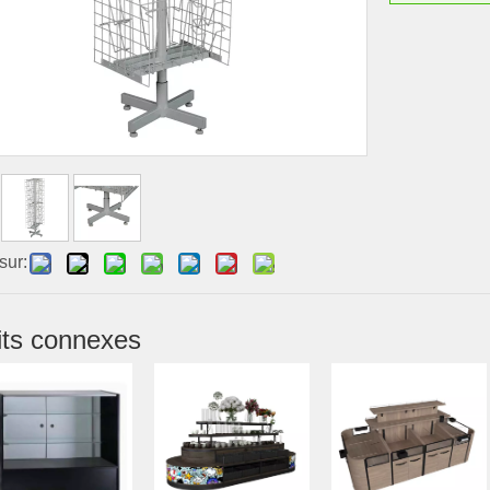
sur:
its connexes