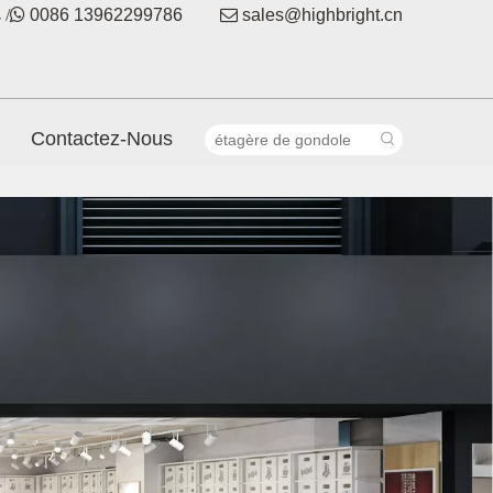
 /

0086 13962299786

sales@highbright.cn
Contactez-Nous