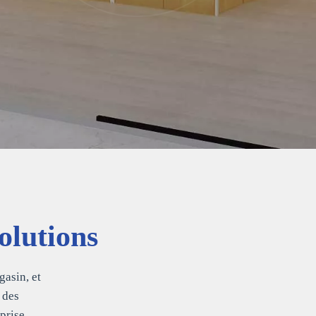
olutions
asin, et
 des
prise