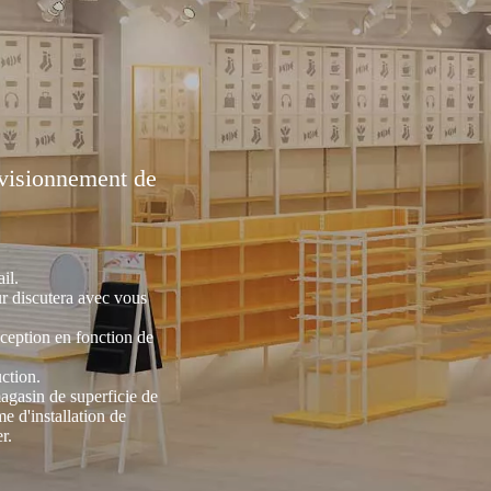
visionnement de
il.
r discutera avec vous
eption en fonction de
ction.
agasin de superficie de
 d'installation de
r.