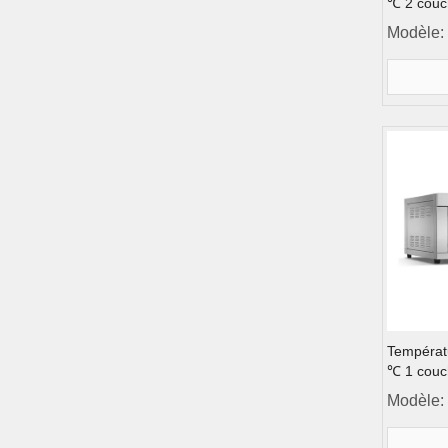
℃ 2 couc
porte en 
Modèle:
porte en 
l'instrume
Températ
℃ 1 couch
électriqu
Modèle:
Porte de 