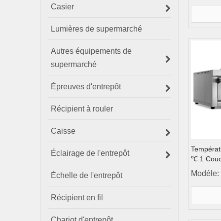
Casier
Lumières de supermarché
Autres équipements de
supermarché
Épreuves d'entrepôt
Récipient à rouler
Caisse
Températu
Éclairage de l'entrepôt
℃ 1 Couc
l'ordinat
Modèle:
Échelle de l'entrepôt
gaz du fo
Récipient en fil
Chariot d'entrepôt