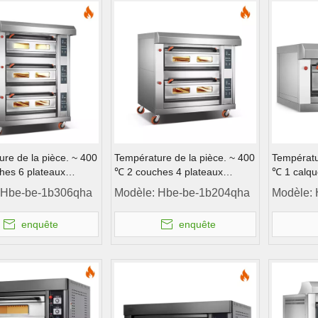
re de la pièce. ~ 400
Température de la pièce. ~ 400
Températu
hes 6 plateaux
℃ 2 couches 4 plateaux
℃ 1 calqu
de l'ordinateur de four
Contrôle de l'ordinateur de four
de l'ordin
Hbe-be-1b306qha
Modèle:
Hbe-be-1b204qha
Modèle:
e four à gaz
de pont de four à gaz
fourgon d
enquête
enquête