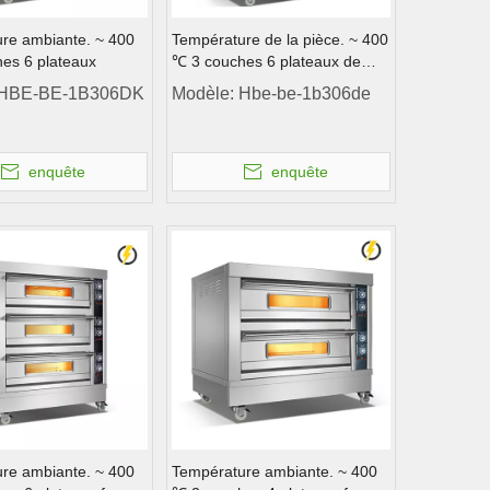
re ambiante. ~ 400
Température de la pièce. ~ 400
es 6 plateaux
℃ 3 couches 6 plateaux de
porte en verre trempé du four
HBE-BE-1B306DK
Modèle:
Hbe-be-1b306de
de pont de pont
enquête
enquête
re ambiante. ~ 400
Température ambiante. ~ 400