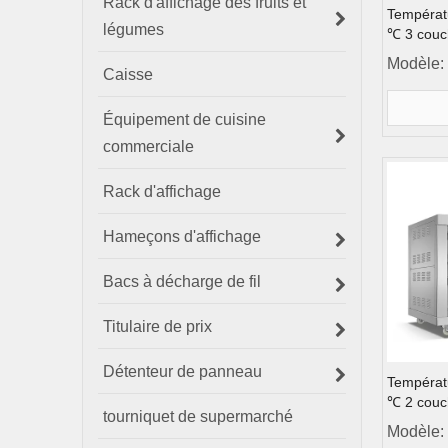
Rack d'affichage des fruits et
Températ
légumes
℃ 3 couc
porte de 
Modèle:
Caisse
Équipement de cuisine
commerciale
Rack d'affichage
Hameçons d'affichage
Bacs à décharge de fil
Titulaire de prix
Détenteur de panneau
Températ
℃ 2 couc
tourniquet de supermarché
Contrôle 
Modèle:
pont en a