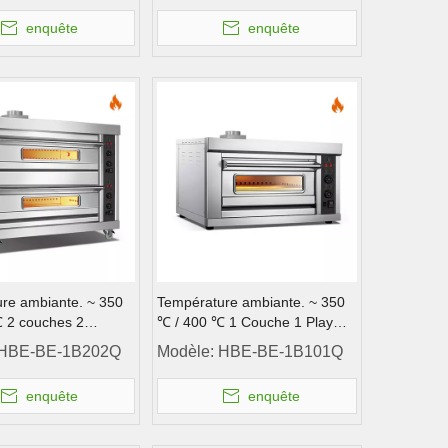
enquête
enquête
re ambiante. ~ 350
Température ambiante. ~ 350
 2 couches 2
℃ / 400 ℃ 1 Couche 1 Play
our à gaz pont de
Gas four de pont de pont
HBE-BE-1B202Q
Modèle:
HBE-BE-1B101Q
ont
enquête
enquête