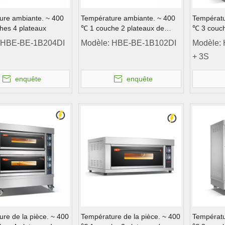
ure ambiante. ~ 400
Température ambiante. ~ 400
Températu
hes 4 plateaux
℃ 1 couche 2 plateaux de
℃ 3 couch
porte en acier inoxydable
HBE-BE-1B204DI
Modèle:
HBE-BE-1B102DI
Modèle:
électrique four de pont 18
+ 3S
Contrôle de l'ordinateur
enquête
enquête
re de la pièce. ~ 400
Température de la pièce. ~ 400
Températu