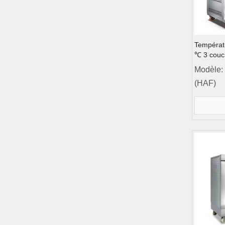
Températ
℃ 3 couc
en acier 
Modèle:
de pont C
(HAF)
l'ordinate