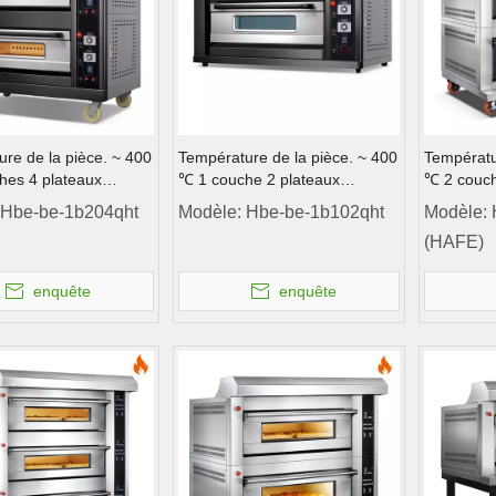
re de la pièce. ~ 400
Température de la pièce. ~ 400
Températu
hes 4 plateaux
℃ 1 couche 2 plateaux
℃ 2 couch
de l'instrument du four
Contrôle de l'instrument du four
porte à g
Hbe-be-1b204qht
Modèle:
Hbe-be-1b102qht
Modèle:
e four à gaz
de pont de four à gaz
pont de p
(HAFE)
l'ordinate
enquête
enquête