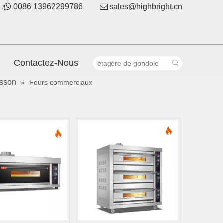
 /

0086 13962299786

sales@highbright.cn
Contactez-Nous
isson
»
Fours commerciaux