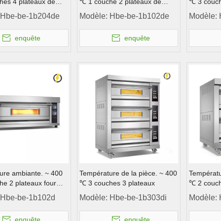
hes 4 plateaux de
℃ 1 couche 2 plateaux de
℃ 3 couch
verre trempé de la
porte en verre trempé du four
électrique
Hbe-be-1b204de
Modèle:
Hbe-be-1b102de
Modèle:
verre Contrôle de
de pont de pont
inoxydabl
nt
l'instrume
enquête
enquête
ure ambiante. ~ 400
Température de la pièce. ~ 400
Températu
e 2 plateaux four
℃ 3 couches 3 plateaux
℃ 2 couch
e en acier inoxydable
Hbe-be-1b102d
Modèle:
Hbe-be-1b303di
Modèle:
pont
enquête
enquête