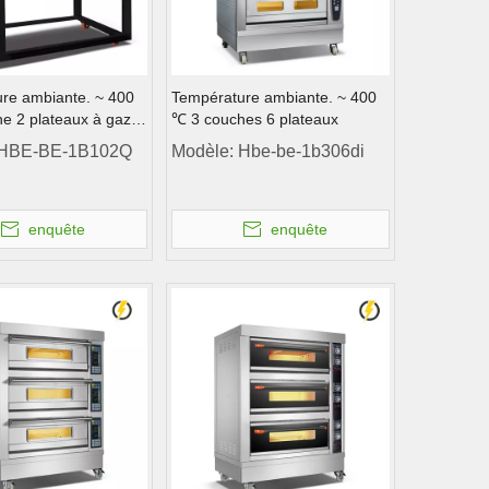
re ambiante. ~ 400
Température ambiante. ~ 400
e 2 plateaux à gaz
℃ 3 couches 6 plateaux
noxydable Porte de
HBE-BE-1B102Q
Modèle:
Hbe-be-1b306di
ôle de l'ordinateur
enquête
enquête