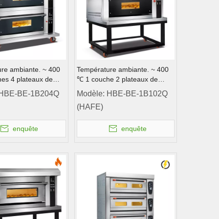
re ambiante. ~ 400
Température ambiante. ~ 400
es 4 plateaux de
℃ 1 couche 2 plateaux de
az trempé de gaz de
porte à gaz trempé du four
HBE-BE-1B204Q
Modèle:
HBE-BE-1B102Q
ont Contrôle de
(HAFE)
ur
enquête
enquête