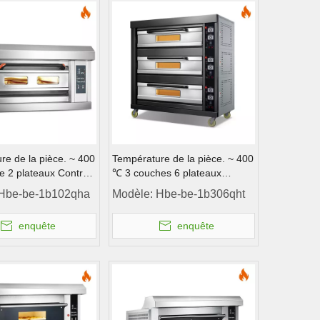
re de la pièce. ~ 400
Température de la pièce. ~ 400
e 2 plateaux Contrôle
℃ 3 couches 6 plateaux
ateur de four à
Contrôle de l'instrument du four
Hbe-be-1b102qha
Modèle:
Hbe-be-1b306qht
e four à gaz
de pont de four à gaz
enquête
enquête