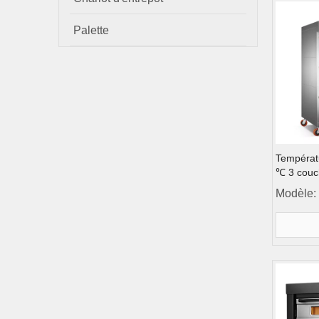
Palette
Températu
℃ 3 couc
Contrôle 
Modèle:
de pont d