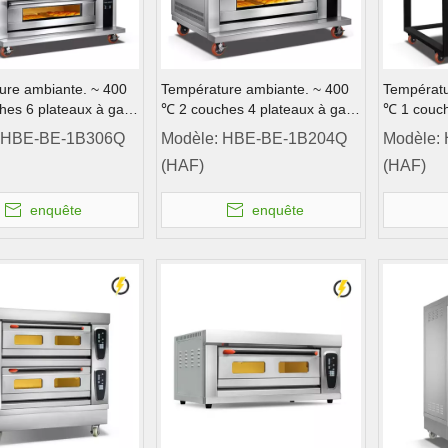
ure ambiante. ~ 400
Température ambiante. ~ 400
Températu
hes 6 plateaux à gaz
℃ 2 couches 4 plateaux à gaz
℃ 1 couch
inoxydable Porte four
en acier inoxydable Porte de
en acier i
HBE-BE-1B306Q
Modèle:
HBE-BE-1B204Q
Modèle:
ontrôle de
pont Contrôle de l'ordinateur
pont Contr
(HAF)
(HAF)
ur
enquête
enquête