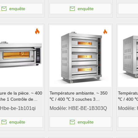
enquête
enquête
re de la pièce. ~ 400
Température ambiante. ~ 350
Températu
he 1 Contrôle de
℃ / 400 ℃ 3 couches 3
℃ / 400 ℃
eur de four à fourgon à
plateaux four à gaz pont de
plateaux f
Hbe-be-1b101qi
Modèle:
HBE-BE-1B303Q
Modèle:
ur à gaz
pont de pont
pont de p
enquête
enquête