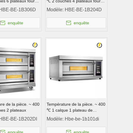
es 6 plateaux four
℃ 2 couches 4 plateaux four
 Porte en acier
électrique Porte en acier
HBE-BE-1B306D
Modèle:
HBE-BE-1B204D
e Contrôle de
inoxydable Contrôle de
nt de four
l'instrument de four
enquête
enquête
re de la pièce. ~ 400
Température de la pièce. ~ 400
es 2 plateaux
℃ 1 calque 1 plateau de
plateau de four à four de pont
HBE-BE-1B202DI
Modèle:
Hbe-be-1b101di
Contrôle de l'ordinateur
enquête
enquête