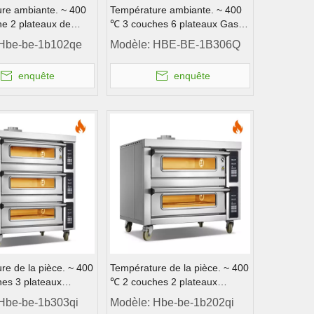
re ambiante. ~ 400
Température ambiante. ~ 400
e 2 plateaux de
℃ 3 couches 6 plateaux Gas
az trempé à gaz de
Contrôle de l'instrument de
Hbe-be-1b102qe
Modèle:
HBE-BE-1B306Q
ont de pont
pont en acier inoxydable à gaz
enquête
enquête
re de la pièce. ~ 400
Température de la pièce. ~ 400
es 3 plateaux
℃ 2 couches 2 plateaux
e l'ordinateur de four
Contrôle de l'ordinateur de four
Hbe-be-1b303qi
Modèle:
Hbe-be-1b202qi
 four à gaz
de pont de four à gaz