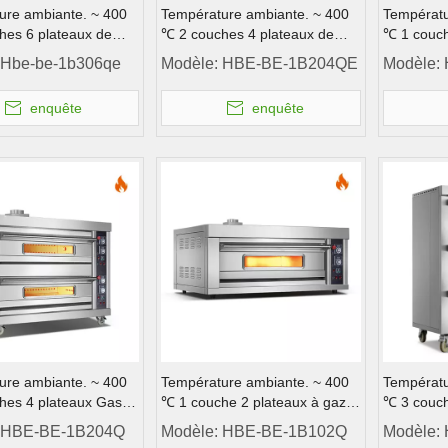
ure ambiante. ~ 400
Température ambiante. ~ 400
Températu
hes 6 plateaux de
℃ 2 couches 4 plateaux de
℃ 1 couch
porte trempée à gaz
porte de porte trempée à gaz
porte à g
Hbe-be-1b306qe
Modèle:
HBE-BE-1B204QE
Modèle:
pont de p
enquête
enquête
ure ambiante. ~ 400
Température ambiante. ~ 400
Températu
hes 4 plateaux Gas
℃ 1 couche 2 plateaux à gaz
℃ 3 couch
de l'instrument de
en acier inoxydable Porte de
Contrôle d
HBE-BE-1B204Q
Modèle:
HBE-BE-1B102Q
Modèle:
cier inoxydable à gaz
pont Contrôle de l'instrument
de pont de