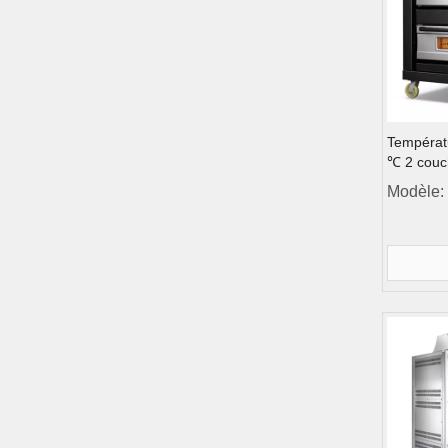
Températu
℃ 2 couc
Contrôle 
Modèle:
de pont d