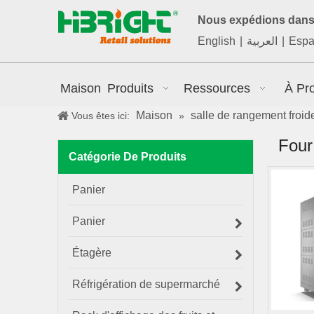
Nous expédions dans 
English
|
العربية
|
Espa
Maison
Produits
Ressources
À Pr
Maison
salle de rangement froid
Vous êtes ici:
»
Four
Catégorie De Produits
Panier
Panier
Étagère
Réfrigération de supermarché